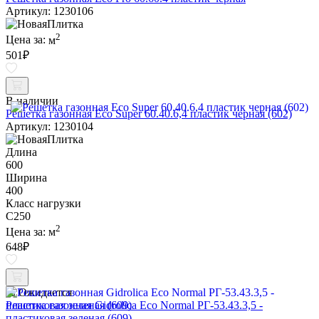
Артикул: 1230106
2
Цена за:
м
501
₽
В наличии
Решетка газонная Eco Super 60.40.6,4 пластик черная (602)
Артикул: 1230104
Длина
600
Ширина
400
Класс нагрузки
C250
2
Цена за:
м
648
₽
Ожидается
Решетка газонная Gidrolica Eco Normal РГ-53.43.3,5 -
пластиковая зеленая (609)