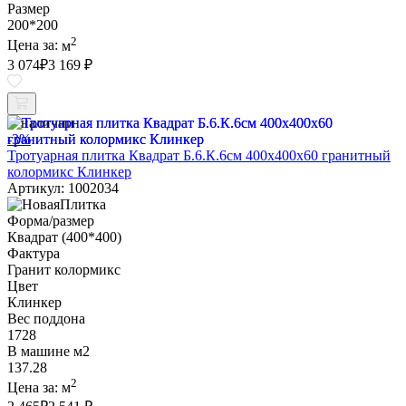
Размер
200*200
2
Цена за:
м
3 074
₽
3 169 ₽
В наличии
-3%
Тротуарная плитка Квадрат Б.6.К.6см 400х400х60 гранитный
колормикс Клинкер
Артикул: 1002034
Форма/размер
Квадрат (400*400)
Фактура
Гранит колормикс
Цвет
Клинкер
Вес поддона
1728
В машине м2
137.28
2
Цена за:
м