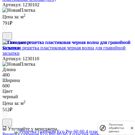
Артикул: 1230102
2
Цена за:
м
791
₽
Ожидается
Газонная решетка пластиковая черная волна для гравийной
засыпки
Артикул: 1230110
Длина
400
Ширина
600
Цвет
черный
2
Цена за:
м
512
₽
Политика
обработки
Уточняйте у менеджера
данных
Решетка газонная Eco Pro 60.60.4 пластик черная