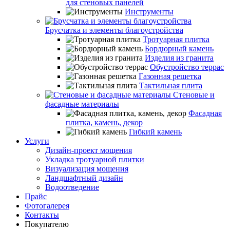
для стеновых панелей
Инструменты
Брусчатка и элементы благоустройства
Тротуарная плитка
Бордюрный камень
Изделия из гранита
Обустройство террас
Газонная решетка
Тактильная плита
Стеновые и
фасадные материалы
Фасадная
плитка, камень, декор
Гибкий камень
Услуги
Дизайн-проект мощения
Укладка тротуарной плитки
Визуализация мощения
Ландшафтный дизайн
Водоотведение
Прайс
Фотогалерея
Контакты
Покупателю