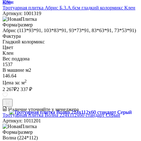
-3%
Тротуарная плитка Абрис Б.3.А.6см гладкий колормикс Клен
Артикул: 1001319
Форма/размер
Абрис (113*93*91, 103*83*91, 93*73*91, 83*63*91, 73*53*91)
Фактура
Гладкий колормикс
Цвет
Клен
Вес поддона
1537
В машине м2
146.64
2
Цена за:
м
2 267
₽
2 337 ₽
Наличие уточняйте у менеджера
Тротуарная плитка Волна 224х112х60 стандарт Серый
Артикул: 1011201
Форма/размер
Волна (224*112)