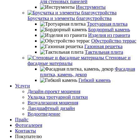
для стеновых панелей
Инструменты
Брусчатка и элементы благоустройства
Тротуарная плитка
Бордюрный камень
Изделия из гранита
Обустройство террас
Газонная решетка
Тактильная плита
Стеновые и
фасадные материалы
Фасадная
плитка, камень, декор
Гибкий камень
Услуги
Дизайн-проект мощения
Укладка тротуарной плитки
Визуализация мощения
Ландшафтный дизайн
Водоотведение
Прайс
Фотогалерея
Контакты
Покупателю