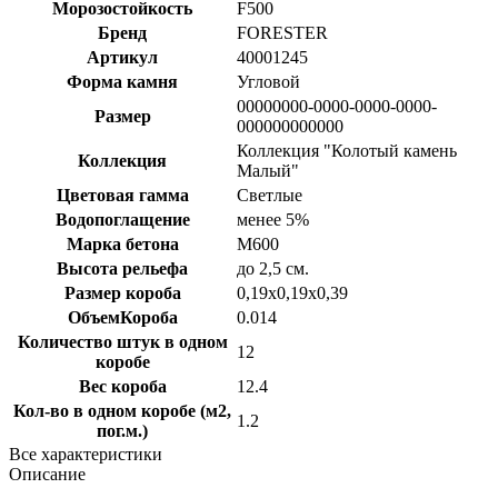
Морозостойкость
F500
Бренд
FORESTER
Артикул
40001245
Форма камня
Угловой
00000000-0000-0000-0000-
Размер
000000000000
Коллекция "Колотый камень
Коллекция
Малый"
Цветовая гамма
Светлые
Водопоглащение
менее 5%
Марка бетона
M600
Высота рельефа
до 2,5 см.
Размер короба
0,19х0,19х0,39
ОбъемКороба
0.014
Количество штук в одном
12
коробе
Вес короба
12.4
Кол-во в одном коробе (м2,
1.2
пог.м.)
Все характеристики
Описание