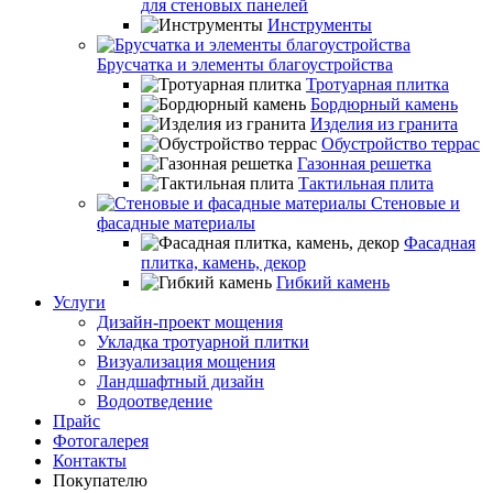
для стеновых панелей
Инструменты
Брусчатка и элементы благоустройства
Тротуарная плитка
Бордюрный камень
Изделия из гранита
Обустройство террас
Газонная решетка
Тактильная плита
Стеновые и
фасадные материалы
Фасадная
плитка, камень, декор
Гибкий камень
Услуги
Дизайн-проект мощения
Укладка тротуарной плитки
Визуализация мощения
Ландшафтный дизайн
Водоотведение
Прайс
Фотогалерея
Контакты
Покупателю